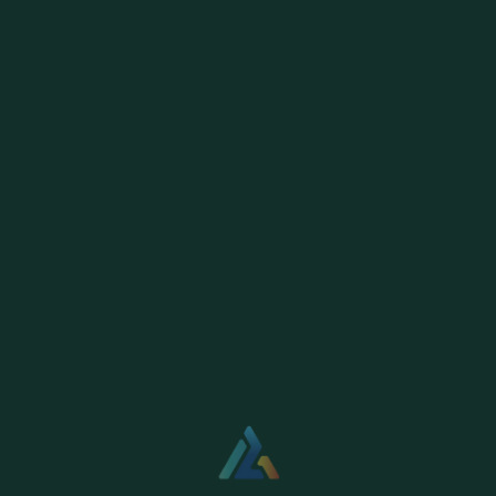
脲甲醛技術(shù)復(f
總養(yǎng)分≥51%
長效緩釋，長期供養
高塔脲甲醛